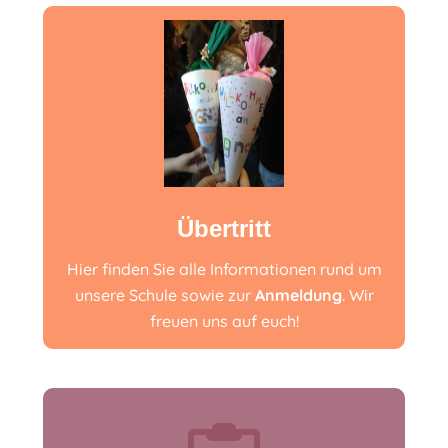
Übertritt
Hier finden Sie alle Informationen rund um
unsere Schule sowie zur
Anmeldung
. Wir
freuen uns auf euch!