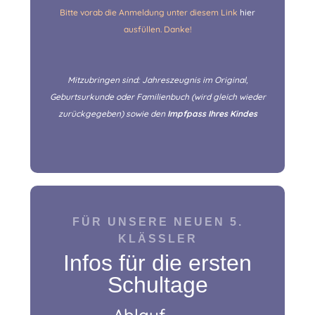
Bitte vorab die Anmeldung unter diesem Link
hier
ausfüllen. Danke!
Mitzubringen sind: Jahreszeugnis im Original,
Geburtsurkunde oder Familienbuch (wird gleich wieder
zurückgegeben) sowie den
Impfpass Ihres Kindes
FÜR UNSERE NEUEN 5.
KLÄSSLER
Inf
os für die ersten
Schultage