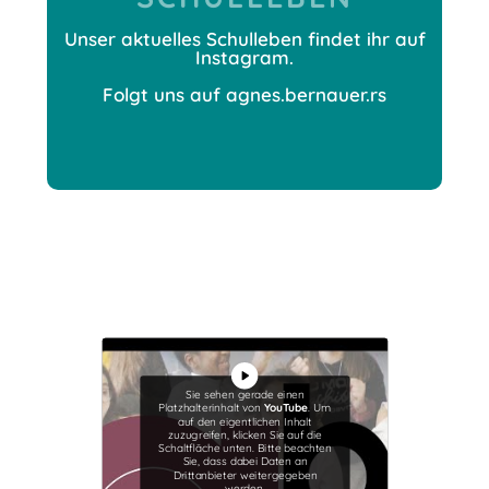
Unser aktuelles Schulleben findet ihr auf
Instagram.
Folgt uns auf agnes.bernauer.rs
Sie sehen gerade einen
Platzhalterinhalt von
YouTube
. Um
auf den eigentlichen Inhalt
zuzugreifen, klicken Sie auf die
Schaltfläche unten. Bitte beachten
Sie, dass dabei Daten an
Drittanbieter weitergegeben
werden.